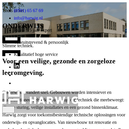
Thuis in het
(0591) 65 67 69
info@harwig.nl
ONDERWIJS
Ruim 115 jaar expert
Vooruitstrevend & persoonlijk
Slimme techniek.
Kwalitatief hoge service
Voor een veilige, gezonde en zorgeloze
leeromgeving.
Onderwijs verandert snel. Gebouwen worden intensiever en
multifunctioneel gebruikt. Dat vraagt om techniek die meebeweegt:
slimme sturing, veilige installaties en een gezond binnenklimaat.
Harwig zorgt voor toekomstbestendige technische oplossingen voor
onderwijs- en opvanglocaties. Van nieuwbouw tot renovatie en