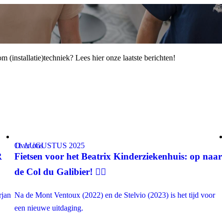
 (installatie)techniek? Lees hier onze laatste berichten!
Over ons
11 AUGUSTUS 2025
R
Fietsen voor het Beatrix Kinderziekenhuis: op naa
de Col du Galibier! 🚴‍♀️
rjan
Na de Mont Ventoux (2022) en de Stelvio (2023) is het tijd voor
een nieuwe uitdaging.