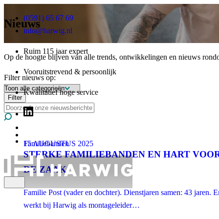
(0591) 65 67 69
Nieuws
info@harwig.nl
Ruim 115 jaar expert
Op de hoogte blijven van alle trends, ontwikkelingen en nieuws rondom
Vooruitstrevend & persoonlijk
Filter nieuws op:
Kwalitatief hoge service
Filter
Familiebanden
15 AUGUSTUS 2025
STERKE FAMILIEBANDEN EN HART VOO
DE ZAAK
Familie Post (vader en dochter). Dienstjaren samen: 43 jaren. E
werkt bij Harwig als montageleider…