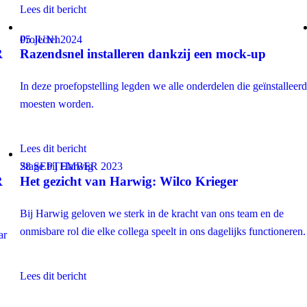
Lees dit bericht
Projecten
05 JUNI 2024
R
Razendsnel installeren dankzij een mock-up
In deze proefopstelling legden we alle onderdelen die geïnstalleer
moesten worden.
Lees dit bericht
Stage bij Harwig
28 SEPTEMBER 2023
R
Het gezicht van Harwig: Wilco Krieger
Bij Harwig geloven we sterk in de kracht van ons team en de
onmisbare rol die elke collega speelt in ons dagelijks functioneren.
aar
Lees dit bericht