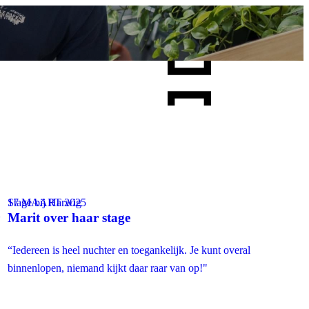
Stage bij Harwig
17 MAART 2025
r
Marit over haar stage
“Iedereen is heel nuchter en toegankelijk. Je kunt overal
binnenlopen, niemand kijkt daar raar van op!"