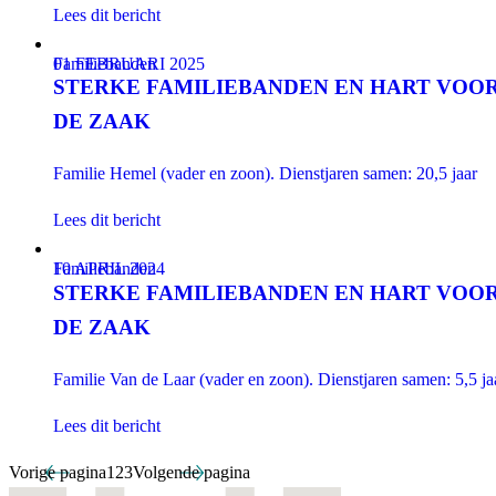
Lees dit bericht
Familiebanden
01 FEBRUARI 2025
STERKE FAMILIEBANDEN EN HART VOO
DE ZAAK
Familie Hemel (vader en zoon). Dienstjaren samen: 20,5 jaar
Lees dit bericht
Familiebanden
10 APRIL 2024
STERKE FAMILIEBANDEN EN HART VOO
DE ZAAK
Familie Van de Laar (vader en zoon). Dienstjaren samen: 5,5 j
Lees dit bericht
Vorige pagina
1
2
3
Volgende pagina