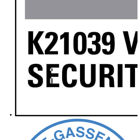
UPLOAD JE CV
(VEREIST)
Upload je CV in .pdf, .doc of .docx format
Toegestane bestandstypen: pdf, doc, docx, Max. bestandsgrootte: 25
MB.
Voorwaarden en condities plaatshouder.
Ik ga akkoord met de voorwaarden en condities.