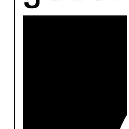
Sollicitatieformulier
JE NAAM
VOORNAAM
ACHTERNAAM
JE E-MAILADRES
(VEREIST)
E-MAILADRES INVOEREN
E-MAILADRES BEVESTIGEN
ADRES
(VEREIST)
STRAAT + HUISNUMMER