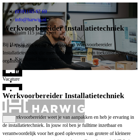
Werken bij Harwig
(0591) 65 67 69
info@harwig.nl
Werkvoorbereider Installatietechniek
Ruim 115 jaar expert
Bij Harwig zijn we op zoek naar een Werkvoorbereider
Vooruitstrevend & persoonlijk
Installatietechniek die mee wil bouwen aan een toekomst-bestendige
Kwalitatief hoge service
organisatie.
Vacature
Werkvoorbereider Installatietechniek
Als Werkvoorbereider weet je van aanpakken en heb je ervaring in
de installatietechniek. In jouw rol ben je fulltime inzetbaar en
verantwoordelijk voor het goed opleveren van grotere of kleinere