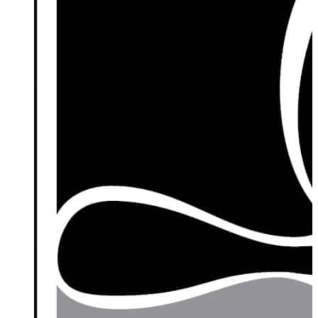
ADRESREGEL 2
PLAATS
LAND
JE TELEFOON
(VEREIST)
Telefoonnummer invoeren
BESTE TIJD OM JE TE BELLEN
Wanneer kunnen we je het beste telefonisch bereiken?
MEER OVER JOU
VERTEL ONS OVER JEZELF